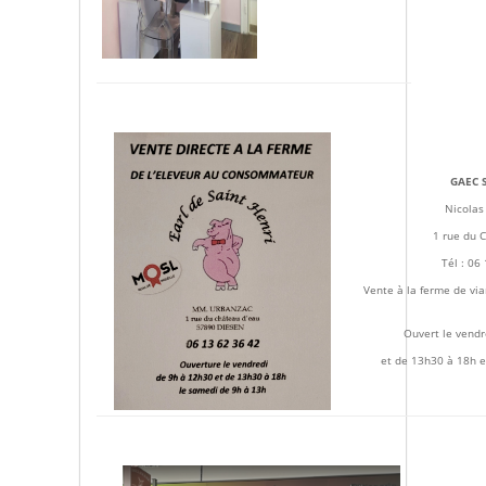
GAEC 
Nicola
1 rue du 
Tél : 06
Vente à la ferme de via
Ouvert le vendr
et de 13h30 à 18h e