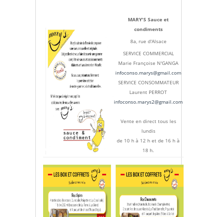
MARY'S Sauce et
condiments
8a, rue d'Alsace
SERVICE COMMERCIAL
Marie Françoise N'GANGA
infoconso.marys@gmail.com
SERVICE CONSOMMATEUR
Laurent PERROT
infoconso.marys2@gmail.com
Vente en direct tous les
lundis
de 10 h à 12 h et de 16 h à
18 h.