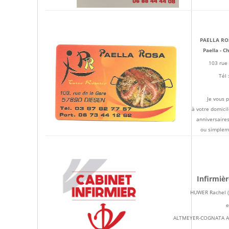
PAELLA ROS
Paella - C
103 rue 
Tél 
Je vous 
à votre domicil
anniversaire
ou simpleme
Infirmièr
HUWER Rachel (
e
ALTMEYER-COGNATA Ang