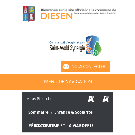
NOUS CONTACTER
MENU DE NAVIGATION
Vous êtes ici :
Sommaire
/
Enfance & Scolarité
/
LA CANTINE ET LA GARDERIE PÉRISCOLAIRE