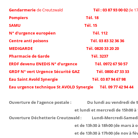
Gendarmerie
de Creutzwald
Tél : 03 87 93 00 02
(le 1
Pompiers Tél. 18
SAMU Tél. 15
N° d'urgence européen Tél. 112
Centre anti poisons Tél. 03 83 32 36 36
MEDIGARDE Tél. 0820 33 20 20
Pharmacie de Garde Tél. 3237
ERDF devenu ENEDIS N° d'urgence Tél. 0972 67 50 57
GRDF N° vert Urgence Sécurité GAZ Tél. 0800 47 33 33
Eau Saint Avold Synergie Tél. 03 87 94 67 98
Eau urgence technique St AVOLD Synergie Tél. 09 77 42 94 44
Ouverture de l'agence postale : Du lundi au vendredi de 9
et lundi et mercredi de 15h00 à 17
Ouverture Déchetterie Creutzwald : Lundi-Mercredi-Samedi 
et de 13h30 à 18h00 (de mars à octo
et de 13h30 à 17h00 (de nov à févri