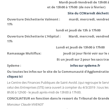
Mardi-Jeudi-Vendredi de 13h00 à 18h00
et de 13h00 à 17h00 (de nov à février)
Site du CCWarndt déchett
Ouverture Déchetterie Valmont : mardi, mercredi, vendredi e
17h
lundi et jeudi de 13h à 17h00
Ouverture Déchetterie L'Hôpital : Mardi, mercredi, vendredi 
17h
Lundi et Jeudi de 13h00 à 17h00
Ramassage Multiflux: Jeudi (si jour férié voir sur le sit
Et un jeudi sur 2 pour les sacs tr
Sydeme :
infos sur sydeme.fr
Ou toutes les infos sur le site de la Communauté d'Agglomération
cliquez ici
Le Centre des Finances Publiques de Saint-Avold. (qui regroupe le Servic
celui des Entreprises (STE) sera ouvert à compter du 4/3/2019 : tous le
8h30 à 12h00 - le jeudi après-midi de 13h00 à 17h00.
CONCILIATEUR en fonction dans le ressort du Tribunal de Grand
Monsieur Claude VIVENOT