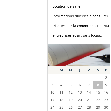
Location de salle
Informations diverses à consulter
Risques sur la commune - DICRIM
entreprises et artisans locaux
L
M
M
J
V
S
D
1
2
3
4
5
6
7
8
9
10
11
12
13
14
15
16
17
18
19
20
21
22
23
24
25
26
27
28
29
30