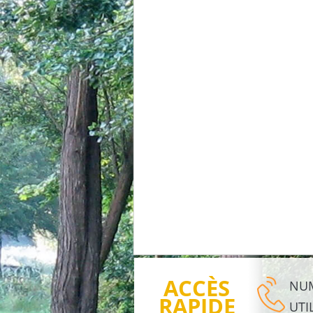
ACCÈS
NU
RAPIDE
UTI