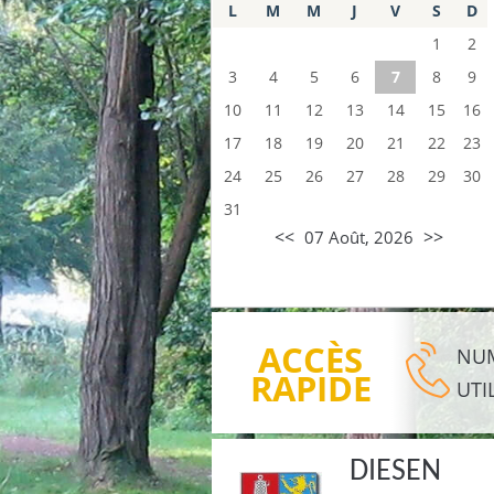
L
M
M
J
V
S
D
1
2
3
4
5
6
7
8
9
10
11
12
13
14
15
16
17
18
19
20
21
22
23
24
25
26
27
28
29
30
31
<<
>>
07 Août, 2026
ACCÈS
NU
RAPIDE
UTI
DIESEN