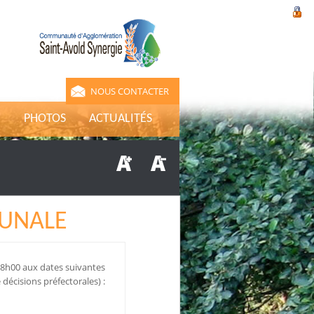
NOUS CONTACTER
E
PHOTOS
ACTUALITÉS
MUNALE
18h00 aux dates suivantes
décisions préfectorales) :