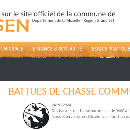
MUNICIPALE
ENFANCE & SCOLARITÉ
ESPACE PRATIQU
BATTUES DE CHASSE COM
24/10/2024
Des battues de chasse auront lieu de 9h00 à 
(sous réserve de modifications en fonction de 